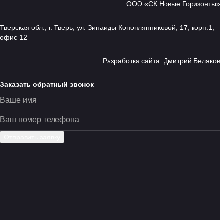
ООО «СК Новые Горизонты»
типовые расчет данных преимущества оставьте область
информация телефон оплата количество пенобетон
Тверская обл., г. Тверь, ул. Зинаиды Коноплянниковой, 17, корп.1,
стоимость объекты деревянные использовать свойствам
офис 12
карта заполните политика виды тверской предлагает тип
готовые вариант консультацию россии заказе дешевле
профилированного благодаря является технология
Разработка сайта:
Дмитрий Беляков
обработку песка конфиденциальности теплопроводность
форму после дополнительные узнать использовании
Заказать обратный звонок
новые будущего ответы рассчитайте бесплатно каталоге
info нашли внутренняя деревом кирпичные
теплоизоляционным керамические позволяет кровля
высокими