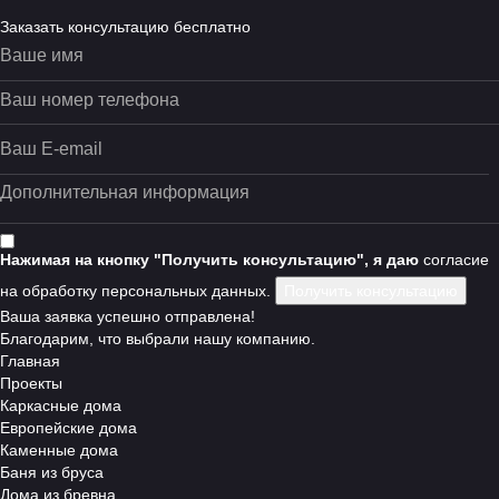
Строительство домов
Заказать консультацию бесплатно
из пеноблока
Пеноблоки обладают рядом особенностей, которые
делают их по-настоящему популярными. Строения из
газоблока долговечны, экологичны, имеют небольшой вес,
прекрасную тепло- и шумоизоляцию. Имеются и
некоторые конструктивные минусы. Конкретно, качества
структуры могут снижать влагоустойчивость
стройматериала и его возможность сохранять тепло
Нажимая на кнопку "Получить консультацию", я даю
согласие
помещения. Если речь идёт о домашних сооружениях или
на обработку персональных данных.
пригородных домиках, это почти всегда малозаметно. Если
возводят здания из пеноблоков для постоянного
Ваша заявка успешно отправлена!
проживания, применяют цементно-клеевые смеси, отделку
Благодарим, что выбрали нашу компанию.
и пропитки, чтобы свести на нет существующие минусы.
Главная
Учитывая, что теперь это можно сделать без всякого
Проекты
убытка для экологической чистоты проекта.
Каркасные дома
Европейские дома
Почему стоит доверить
Каменные дома
Баня из бруса
Дома из бревна