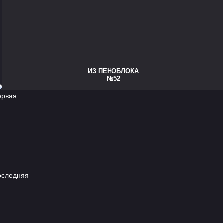
ИЗ ПЕНОБЛОКА
№52
ервая
оследняя